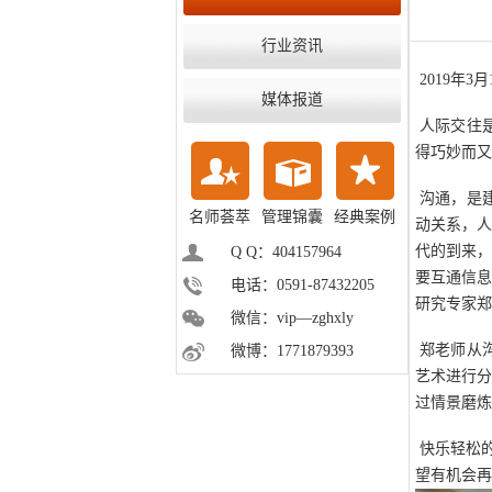
行业资讯
2019
年
3
月
媒体报道
人际交往
得巧妙而又
沟通，是
名师荟萃
管理锦囊
经典案例
动关系，
代的到来
Q Q：404157964
要互通信
电话：0591-87432205
研究专家郑
微信：vip—zghxly
郑老师从
微博：1771879393
艺术进行
过情景磨炼
快乐轻松
望有机会再