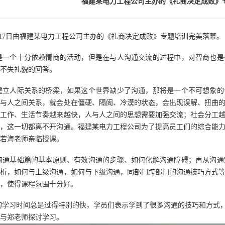
福建某电力工程公司主办的《礼商决定成败》
17
日
由
福建某电力工程
公司主办的《
礼商决定成败
》专题培训完美落幕。
是一个十分依赖情商的活动，但是在与人沟通交流的过程中，对智商也是
不失礼貌的回答。
建立人际关系的桥梁，如果这个世界缺少了沟通，那将是一个不可想象的
人与人之间关系，就会处在僵硬、隔阂、冷漠的状态，会出现误解、扭曲
，工作、生活节奏越来越快，人与人之间的思想需要加强交流；社会分工
息，这一切都离不开沟通。福建某电力工程
公司
为了提高
员工们
的综合能
若海老师亲临授课。
沟通基础篇的基本原则、有效沟通的步骤、如何化解沟通障碍；再从沟通
分析，如何与上级沟通，如何与下级沟通，同部门跨部门的沟通技巧方式
，使得课程氛围十分好。
的学习时间总是过得特别的快，学员们表示学到了很多沟通的技巧和方式
与郑老师探讨学习。