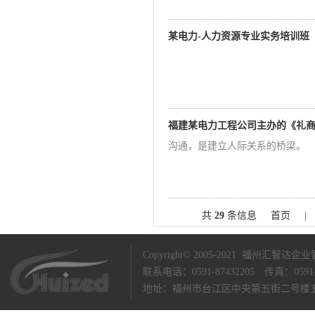
某电力-人力资源专业实务培训班
福建某电力工程公司主办的《礼
沟通，是建立人际关系的桥梁。
共
29
条信息 首页 |
Copyright© 2005-2021 福州汇智达企业管
联系电话：0591-87432205 传真：0591-
地址：福州市台江区
中央第五街二号楼