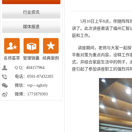
行业资讯
5
月
10
日上午
8
点，伴随阵阵
媒体报道
讲了。此次讲座邀请了福州汇智
庭和工作。
讲座期间，老师与大家一起探讨
平衡对策为重点内容，诠释工作
名师荟萃
管理锦囊
经典案例
式，并结合家庭生活中的例子，
Q Q：404157964
座引起了参加讲座职工的强烈共
电话：0591-87432205
微信：vip—zghxly
微博：1771879393