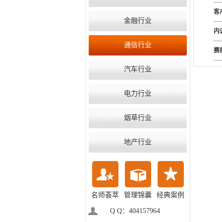
客
金融行业
内
通信行业
赛
汽车行业
电力行业
烟草行业
地产行业
名师荟萃
管理锦囊
经典案例
Q Q：404157964